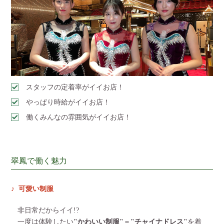
スタッフの定着率がイイお店！
やっぱり時給がイイお店！
働くみんなの雰囲気がイイお店！
翠鳳で働く魅力
可愛い制服
非日常だからイイ!?
一度は体験したい
"かわいい制服"
＝
"チャイナドレス"
を着